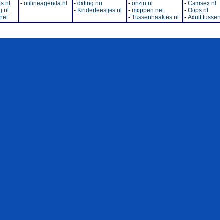
s.nl
-
onlineagenda.nl
-
dating.nu
-
onzin.nl
-
Camsex.nl
.nl
-
Kinderfeestjes.nl
-
moppen.net
-
Oops.nl
net
-
Tussenhaakjes.nl
-
Adult.tussen