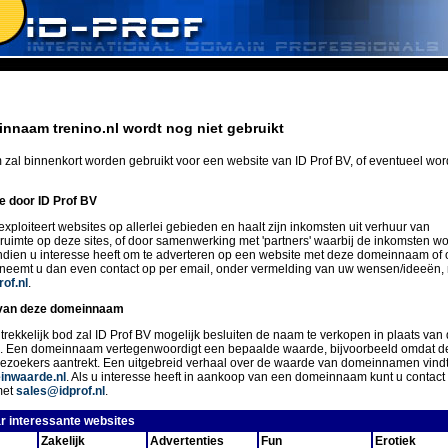
nnaam trenino.nl wordt nog niet gebruikt
zal binnenkort worden gebruikt voor een website van ID Prof BV, of eventueel wo
ie door ID Prof BV
exploiteert websites op allerlei gebieden en haalt zijn inkomsten uit verhuur van
eruimte op deze sites, of door samenwerking met 'partners' waarbij de inkomsten w
Indien u interesse heeft om te adverteren op een website met deze domeinnaam of 
 neemt u dan even contact op per email, onder vermelding van uw wensen/ideeën,
of.nl
.
van deze domeinnaam
trekkelijk bod zal ID Prof BV mogelijk besluiten de naam te verkopen in plaats van 
n. Een domeinnaam vertegenwoordigt een bepaalde waarde, bijvoorbeeld omdat d
ezoekers aantrekt. Een uitgebreid verhaal over de waarde van domeinnamen vindt
nwaarde.nl
. Als u interesse heeft in aankoop van een domeinnaam kunt u conta
met
sales@idprof.nl
.
r interessante websites
Zakelijk
Advertenties
Fun
Erotiek