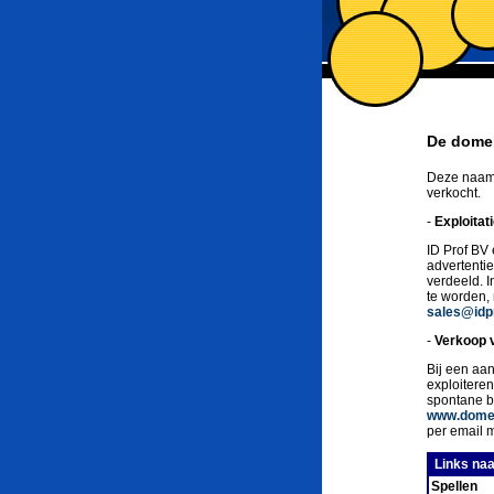
De domei
Deze naam 
verkocht.
-
Exploitat
ID Prof BV 
advertenti
verdeeld. 
te worden,
sales@idpr
-
Verkoop 
Bij een aan
exploitere
spontane b
www.domei
per email 
Links naa
Spellen