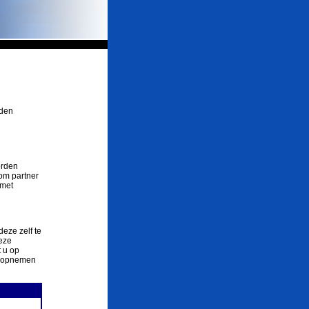
rden
orden
om partner
 met
deze zelf te
eze
 u op
ct opnemen